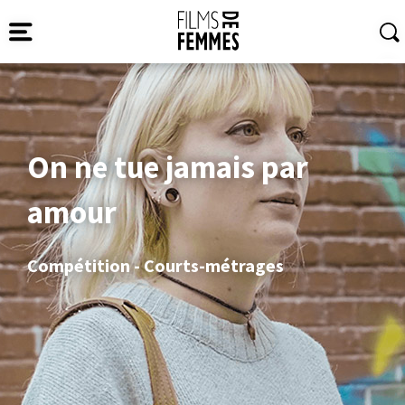
On ne tue jamais par
amour
Compétition - Courts-métrages