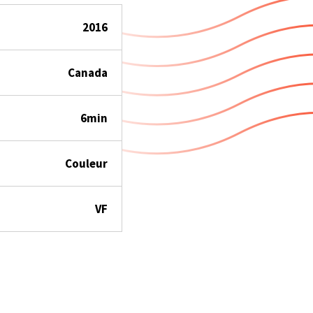
2016
Canada
6min
Couleur
VF