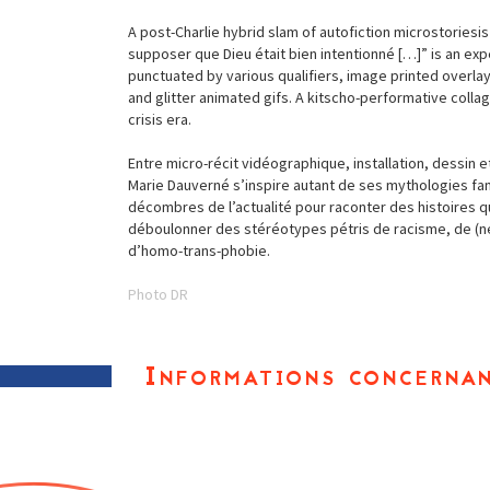
A post-Charlie hybrid slam of autofiction microstories
supposer que Dieu était bien intentionné […]” is an ex
punctuated by various qualifiers, image printed overlay
and glitter animated gifs. A kitscho-performative collag
crisis era.
Entre micro-récit vidéographique, installation, dessin 
Marie Dauverné s’inspire autant de ses mythologies fa
décombres de l’actualité pour raconter des histoires q
déboulonner des stéréotypes pétris de racisme, de (n
d’homo-trans-phobie.
Photo DR
Informations concernan