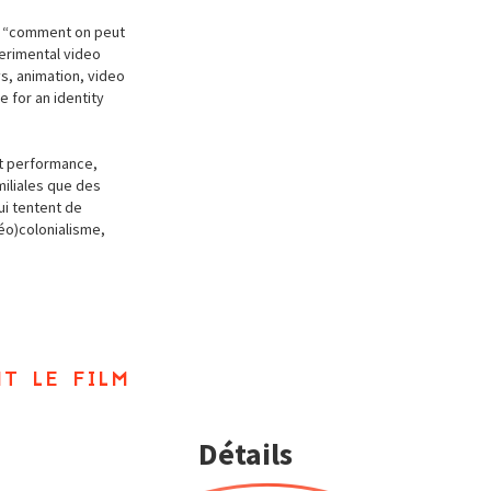
is “comment on peut
perimental video
s, animation, video
e for an identity
et performance,
miliales que des
ui tentent de
éo)colonialisme,
t le film
Détails