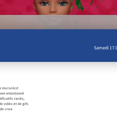
Samedi 17.
e microrécit
bien intentionné
ficatifs variés,
e vidéo et de gifs
 de crise