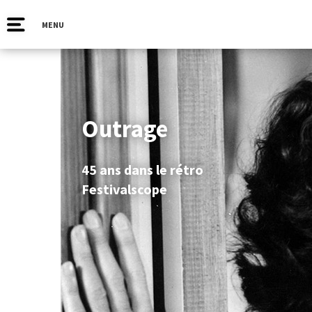
MENU
Outrage
45 ans dans le rétro
Festivalscope