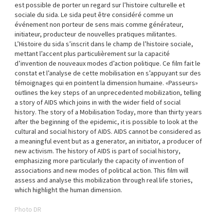
est possible de porter un regard sur l’histoire culturelle et
sociale du sida. Le sida peut être considéré comme un
événement non porteur de sens mais comme générateur,
initiateur, producteur de nouvelles pratiques militantes.
L’Histoire du sida s’inscrit dans le champ de l’histoire sociale,
mettant l’accent plus particulièrement sur la capacité
d’invention de nouveaux modes d’action politique. Ce film fait le
constat et l’analyse de cette mobilisation en s’appuyant sur des
témoignages qui en pointent la dimension humaine. «Passeurs»
outlines the key steps of an unprecedented mobilization, telling
a story of AIDS which joins in with the wider field of social
history. The story of a Mobilisation Today, more than thirty years
after the beginning of the epidemic, it is possible to look at the
cultural and social history of AIDS. AIDS cannot be considered as
a meaningful event but as a generator, an initiator, a producer of
new activism. The history of AIDS is part of social history,
emphasizing more particularly the capacity of invention of
associations and new modes of political action. This film will
assess and analyse this mobilization through real life stories,
which highlight the human dimension.
Photo DR