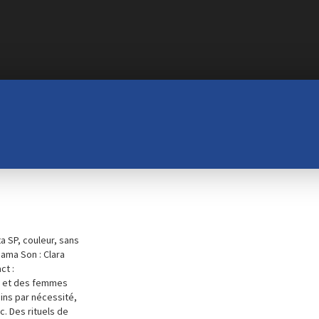
a SP, couleur, sans
ama Son : Clara
ct :
s et des femmes
ins par nécessité,
c. Des rituels de