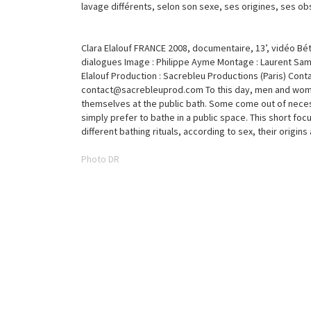
lavage différents, selon son sexe, ses origines, ses ob
Clara Elalouf FRANCE 2008, documentaire, 13’, vidéo Bét
dialogues Image : Philippe Ayme Montage : Laurent Sam
Elalouf Production : Sacrebleu Productions (Paris) Conta
contact@sacrebleuprod.com To this day, men and wome
themselves at the public bath. Some come out of nece
simply prefer to bathe in a public space. This short foc
different bathing rituals, according to sex, their origin
Photo DR