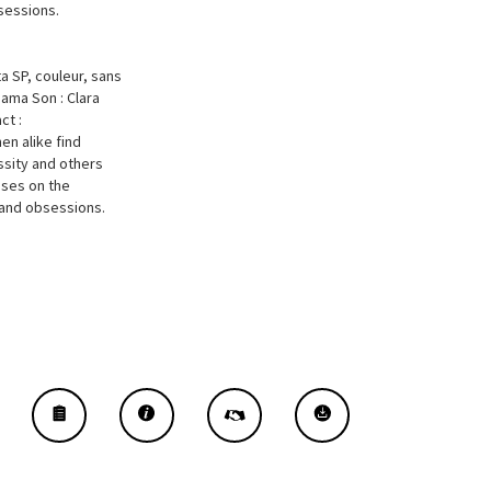
sessions.
a SP, couleur, sans
ama Son : Clara
ct :
n alike find
ssity and others
uses on the
s and obsessions.