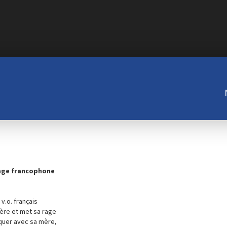
rage francophone
v.o. français
père et met sa rage
iquer avec sa mère,