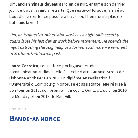
Jim, ancien mineur devenu gardien de nuit, entame son dernier
jour de travail avant la retraite. Que reste-t-il lorsque, arrivé au
bout d’une existence passée à travailler, l’homme n’a plus de
but dans la vie ?
Jim, an isolated ex-miner who works as a night-shift security
guard faces his last day at work before retirement. He spends the
night patrolling the slag heap of a former coal mine – a remnant
of Scotland’s industrial past.
Laura Carreira
, réalisatrice portugaise, étudie la
communication audiovisuelle à l’École d’arts António Arroio de
Lisbonne et obtient en 2016 un diplôme en réalisation à
l’Université d’Edimbourg. Monteuse et assistante, elle réalise à
son tour en 2015, son premier film court, Our Luck, suivi en 2016
de Monday et en 2018 de Red Hill.
Photo DR
Bande-annonce