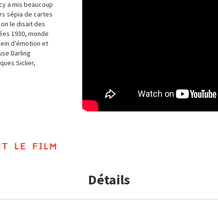
alcy a mis beaucoup
rs sépia de cartes
on le disait des
nnées 1930, monde
lein d’émotion et
use Darling
ques Siclier,
t le film
Détails