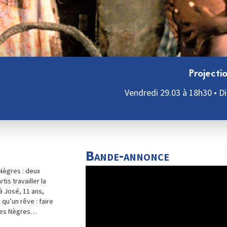
Projecti
Vendredi 29.03 à 18h30 • D
Bande-annonce
 Nègres : deux
is travailler la
à José, 11 ans,
 qu’un rêve : faire
Cases Nègres…