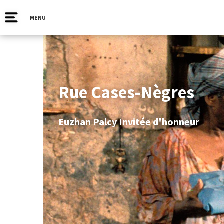
MENU
Rue Cases-Nègres
Euzhan Palcy Invitée d'honneur