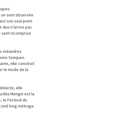
niques
e se sent observée
est son seul point
e duo n’arrive pas
e sent incomprise
les méandres
ions toxiques.
nte, elle construit
ur le mode de la
didacte, elle
rélia Mengin est la
, le Festival du
econd long métrage.