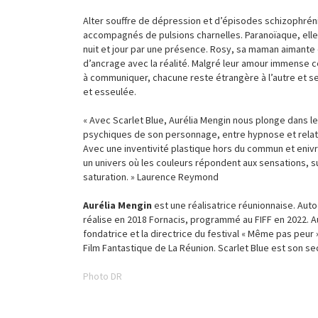
Alter souffre de dépression et d’épisodes schizophré
accompagnés de pulsions charnelles. Paranoïaque, ell
nuit et jour par une présence. Rosy, sa maman aimante 
d’ancrage avec la réalité. Malgré leur amour immense c
à communiquer, chacune reste étrangère à l’autre et s
et esseulée.
« Avec Scarlet Blue, Aurélia Mengin nous plonge dans 
psychiques de son personnage, entre hypnose et relat
Avec une inventivité plastique hors du commun et enivra
un univers où les couleurs répondent aux sensations, s
saturation. » Laurence Reymond
Aurélia Mengin
est une réalisatrice réunionnaise. Auto
réalise en 2018 Fornacis, programmé au FIFF en 2022. Au
fondatrice et la directrice du festival « Même pas peur »
Film Fantastique de La Réunion. Scarlet Blue est son s
Photo DR