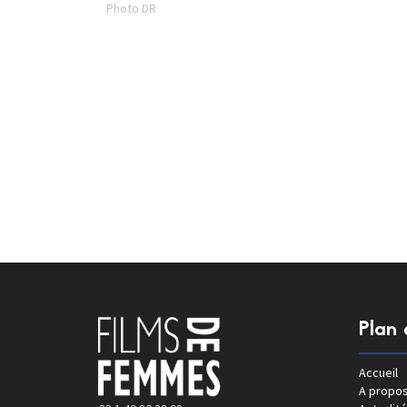
Photo DR
Plan 
Accueil
A propo