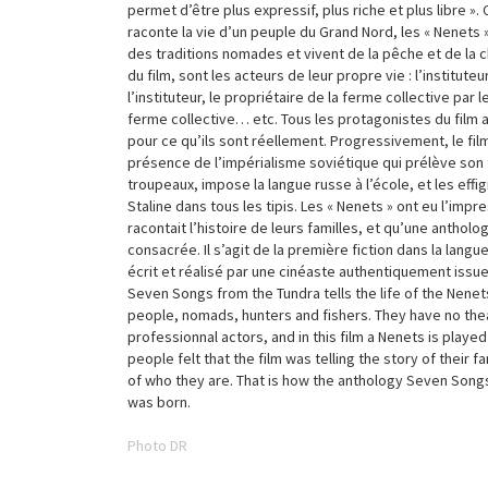
permet d’être plus expressif, plus riche et plus libre ». 
raconte la vie d’un peuple du Grand Nord, les « Nenets 
des traditions nomades et vivent de la pêche et de la 
du film, sont les acteurs de leur propre vie : l’instituteu
l’instituteur, le propriétaire de la ferme collective par l
ferme collective… etc. Tous les protagonistes du film
pour ce qu’ils sont réellement. Progressivement, le film
présence de l’impérialisme soviétique qui prélève son t
troupeaux, impose la langue russe à l’école, et les effi
Staline dans tous les tipis. Les « Nenets » ont eu l’impre
racontait l’histoire de leurs familles, et qu’une antholog
consacrée. Il s’agit de la première fiction dans la langu
écrit et réalisé par une cinéaste authentiquement issue
Seven Songs from the Tundra tells the life of the Nene
people, nomads, hunters and fishers. They have no the
professionnal actors, and in this film a Nenets is playe
people felt that the film was telling the story of their fa
of who they are. That is how the anthology Seven Song
was born.
Photo DR