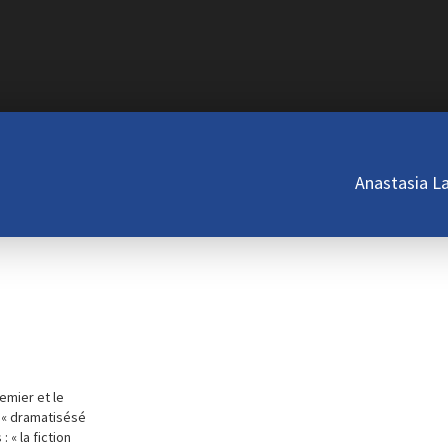
Anastasia L
emier et le
 « dramatisésé
 « la fiction