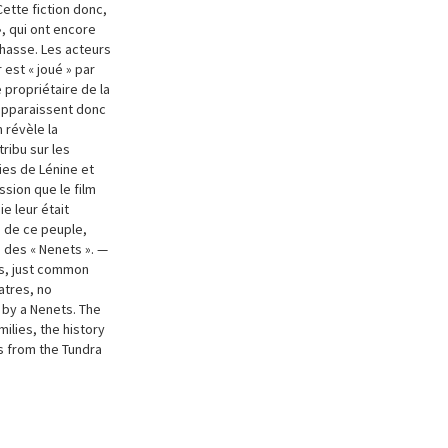
Cette fiction donc,
», qui ont encore
chasse. Les acteurs
r est « joué » par
e propriétaire de la
 apparaissent donc
 révèle la
ribu sur les
gies de Lénine et
ssion que le film
ie leur était
e de ce peuple,
 des « Nenets ». —
ts, just common
atres, no
d by a Nenets. The
milies, the history
s from the Tundra