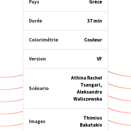
Pays
Grèce
Durée
37 min
Colorimétrie
Couleur
Version
VF
Athina Rachel
Tsangari,
Scénario
Aleksandra
Waliszewska
Thimios
Images
Bakatakis