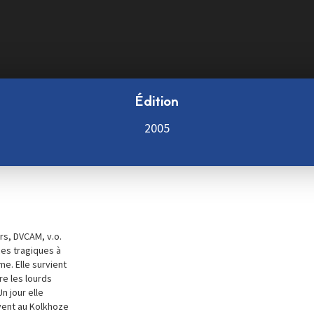
Édition
2005
rs, DVCAM, v.o.
ces tragiques à
e. Elle survient
re les lourds
n jour elle
vent au Kolkhoze