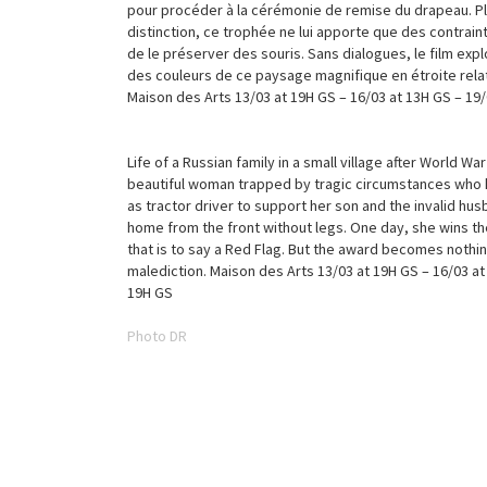
pour procéder à la cérémonie de remise du drapeau. P
distinction, ce trophée ne lui apporte que des contraint
de le préserver des souris. Sans dialogues, le film expl
des couleurs de ce paysage magnifique en étroite relati
Maison des Arts 13/03 at 19H GS – 16/03 at 13H GS – 19
Life of a Russian family in a small village after World War 
beautiful woman trapped by tragic circumstances who 
as tractor driver to support her son and the invalid h
home from the front without legs. One day, she wins th
that is to say a Red Flag. But the award becomes nothin
malediction. Maison des Arts 13/03 at 19H GS – 16/03 at
19H GS
Photo DR