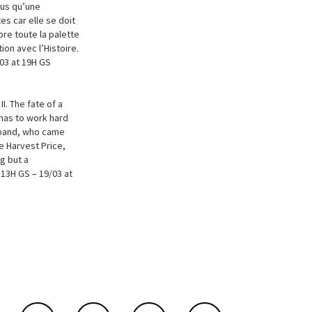
lus qu’une
es car elle se doit
ore toute la palette
on avec l’Histoire.
/03 at 19H GS
II. The fate of a
has to work hard
usband, who came
e Harvest Price,
g but a
 13H GS – 19/03 at