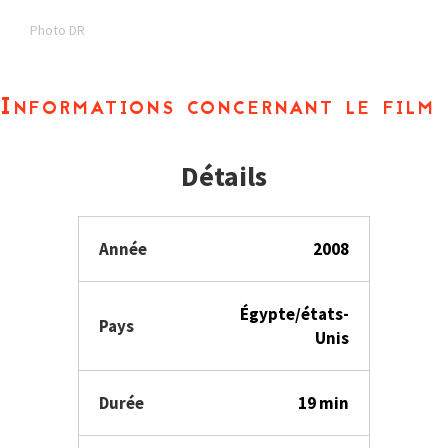
Photo DR
Informations concernant le film
Détails
Année
2008
Égypte/états-
Pays
Unis
Durée
19 min