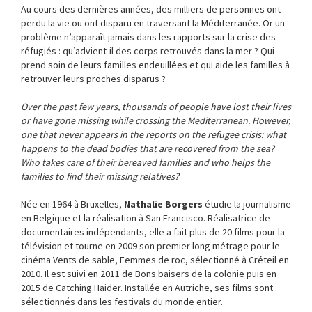
Au cours des dernières années, des milliers de personnes ont
perdu la vie ou ont disparu en traversant la Méditerranée. Or un
problème n’apparaît jamais dans les rapports sur la crise des
réfugiés : qu’advient-il des corps retrouvés dans la mer ? Qui
prend soin de leurs familles endeuillées et qui aide les familles à
retrouver leurs proches disparus ?
Over the past few years, thousands of people have lost their lives
or have gone missing while crossing the Mediterranean. However,
one that never appears in the reports on the refugee crisis: what
happens to the dead bodies that are recovered from the sea?
Who takes care of their bereaved families and who helps the
families to find their missing relatives?
Née en 1964 à Bruxelles,
Nathalie Borgers
étudie la journalisme
en Belgique et la réalisation à San Francisco. Réalisatrice de
documentaires indépendants, elle a fait plus de 20 films pour la
télévision et tourne en 2009 son premier long métrage pour le
cinéma Vents de sable, Femmes de roc, sélectionné à Créteil en
2010. Il est suivi en 2011 de Bons baisers de la colonie puis en
2015 de Catching Haider. Installée en Autriche, ses films sont
sélectionnés dans les festivals du monde entier.