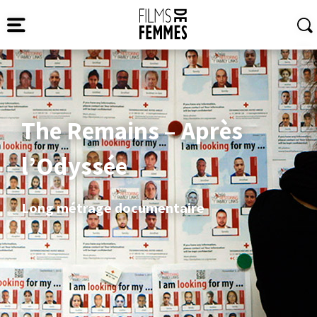
The Remains – Après
l’Odyssée
Long métrage documentaire