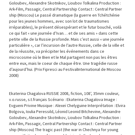
Goloubev, Alexandre Skotnikov, Lioubov Tolkalina Production :
Ark-Film, Passagir, Central Partnership Contact : Central Partner
ship (Moscou) Le passé dramatique (la guerre en Tchétchénie
pour les jeunes hommes, avec son lot de traumatismes
irréparables), le présent désespérant et le futur bouché, voilà
ce qui fait « une journée d’Ivan… et de ses amis » dans cette
petite ville de la Russie profonde. Mais c’est aussi « une journée
particulière », car l’incursion de l’autre Russie, celle de la ville et
de la réussite, va précipiter les événements dans ce
microcosme où le Bien et le Mal partagent non pas les êtres
entre eux, mais le coeur de chaque être. Une tragédie russe
d’aujourd’hui. (Prix Fipresci au FestivalInternational de Moscou
2008)
Ekaterina Chagalova RUSSIE 2008, fiction, 108’, 35mm couleur,
v.o.russe, s.t.français Scénario : Ekaterina Chagalova Image :
Evgueni Privine Musique : Alexeï Chelyguine Interprétation : Elvira
Bolgova, Ioulia Peressild, Léonid Leonid Bitchevine, Alexandre
Goloubev, Alexandre Skotnikov, Lioubov Tolkalina Production :
Ark-Film, Passagir, Central Partnership Contact : Central Partner
ship (Moscou) The tragic past (the war in Chechnya for young