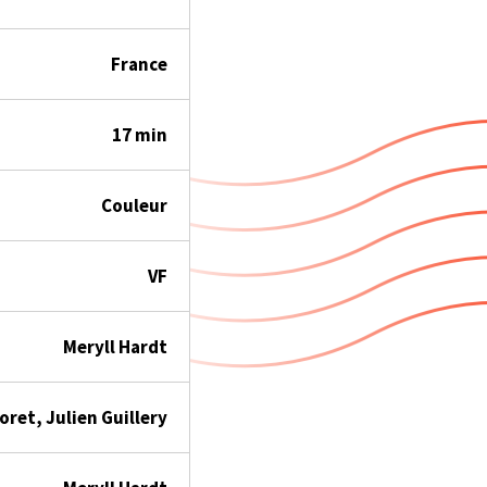
France
17 min
Couleur
VF
Meryll Hardt
ret, Julien Guillery