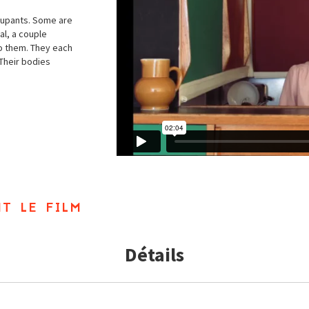
ccupants. Some are
al, a couple
to them. They each
 Their bodies
t le film
Détails