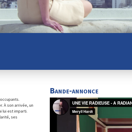
Bande-annonce
 occupants.
r. À son arrivée, un
 lui est imparti.
larité, ses