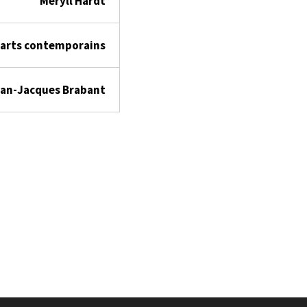
Meryll Hardt
s arts contemporains
Jean-Jacques Brabant