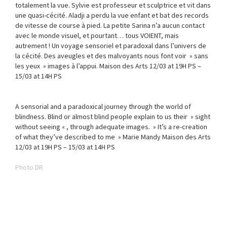
totalement la vue. Sylvie est professeur et sculptrice et vit dans
une quasi-cécité. Aladji a perdu la vue enfant et bat des records
de vitesse de course à pied. La petite Sarina n’a aucun contact
avec le monde visuel, et pourtant… tous VOIENT, mais
autrement ! Un voyage sensoriel et paradoxal dans l’univers de
la cécité. Des aveugles et des malvoyants nous font voir » sans
les yeux » images à l’appui. Maison des Arts 12/03 at 19H PS –
15/03 at 14H PS
A sensorial and a paradoxical journey through the world of
blindness. Blind or almost blind people explain to us their » sight
without seeing « , through adequate images. » It’s a re-creation
of what they’ve described to me » Marie Mandy Maison des Arts
12/03 at 19H PS – 15/03 at 14H PS
Photo DR