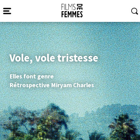
Vole, vole tristesse
Elles font genre
Rétrospective Miryam Charles