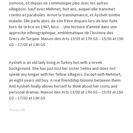
osmose, et depuis ne communique plus avec les autres
villageois. Sauf avec Mehmet, huit ans, auquel elle transmet
contes et paraboles. Arrive la transhumance, et Aysheh tombe
malade. Elle parle alors de son frère disparu lors de leur fuite
hors de Grèce en 1947, Nico… Une histoire d’amitié dans une
approche ethnographique, emblématique de l’histoire des
Grecs de Turquie. Maison des Arts 13/03 at 17H GS – 15/03 at 15H
GS – 17/03 at 13H GS
Aysheh is an old lady living in Turkey but with a Greek
background. She has just lost her sister Selma and does not
speak any longer with her fellow villagers. Except with Mehmet,
an eight years old boy. A real friendship blooms between them.
And Aysheh finally allows herself to think about her roots and
personal dramas. Maison des Arts 13/03 at 17H GS – 15/03 at 15H
GS – 17/03 at 13H GS
Photo DR