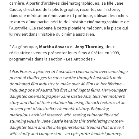
carrière. À partir d’archives cinématographiques, sa fille Jane
Castle, directrice de la photographie, raconte, son histoire,
dans une méditation émouvante et poétique, utilisant les riches
textures d’une partie inédite de l’histoire cinématographique de
l’Australie. Elle redonne à cette pionnière méconnue la place qui
lui revient dans l’histoire du cinéma australien.
* Au générique,
Martha Ansara
et
Jeny Thornley
, deux
réalisatrices venues présenter leurs films à Créteil en 1999,
programmés dans la section « Les Antipodes »
Lilias Fraser: a pioneer of Australian cinema who overcame huge
personal challenges to cut a swathe through Australia’s male-
dominated film industry to make over 40 films in her lifetime –
including one of Australia’s first Land Rights films. Her youngest
daughter, cinematographer Jane Castle ACS, tells her mother’s
story and that of their relationship using the rich textures of an
unseen part of Australia’s cinematic history. Balancing
meticulous archival research with searing vulnerability and
stunning visuals, Jane Castle heralds this trailblazing mother-
daughter team and the intergenerational trauma that drove it
with clarity and compassion – an epic proto-feminist journey.