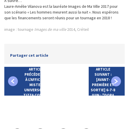
À suivre…
Laure-Amélie Vilanova est la lauréate Images de Ma Ville 2017 pour
son scénario « Les hommes meurent aussi la nuit ». Nous espérons
que les financements seront réunis pour un tournage en 2018 !
image : tournage
Images de ma ville
2014, Créteil
Partager cet article
ARTICLE
ARTICLE
PRÉCÉDENT :
SUIVANT :
À L'AFFICHE :
[AVANT-
MISTER
PREMIÈRE ET
UNIVERSO DE
SORTIE] 6-7-8
TIZZA COVI ET
JUIN : "DORA,
RAINER
OU LES
FRIMMEL
NÉVROSES
SEXUELLES DE
NOS
PARENTS",
STINA