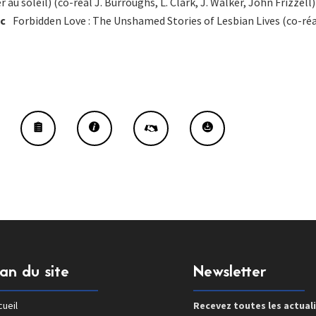
 au soleil) (co-réal J. Burroughs, L. Clark, J. Walker, John Frizzell)
ic
Forbidden Love : The Unshamed Stories of Lesbian Lives (co-réa
lan du site
Newsletter
ueil
Recevez toutes les actual