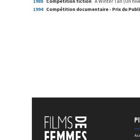
1988
Compétition fiction
A Winter Tan (Un hiver
1994
Compétition documentaire - Prix du Publ
P
Acc