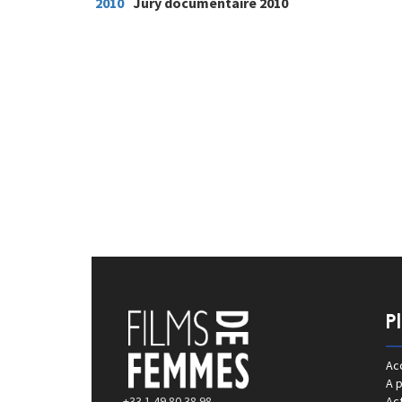
2010
Jury documentaire 2010
P
Acc
A 
+33 1 49 80 38 98
Act