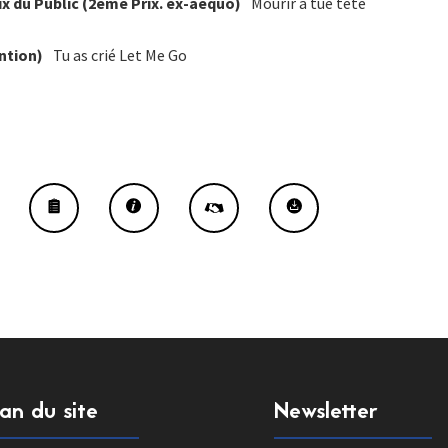
x du Public (2ème Prix. ex-aequo)
Mourir à tue tête
ntion)
Tu as crié Let Me Go
lan du site
Newsletter