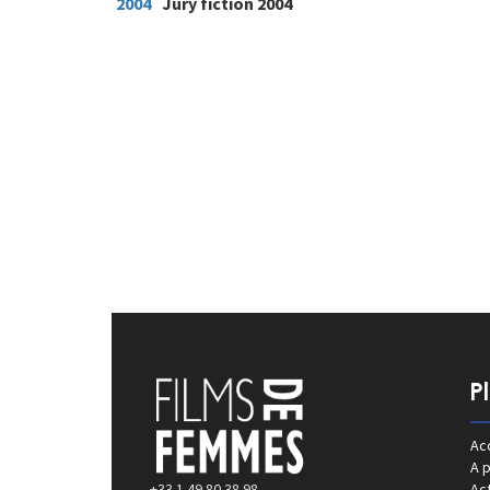
2004
Jury fiction 2004
P
Acc
A 
+33 1 49 80 38 98
Act