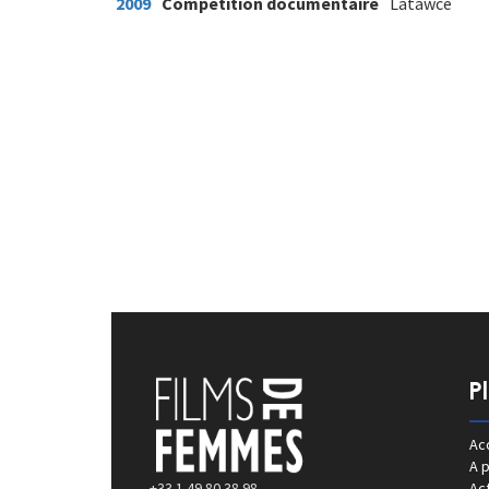
2009
Compétition documentaire
Latawce
P
Acc
A 
+33 1 49 80 38 98
Act