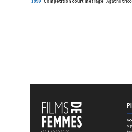
1999
Compétition court métrage
Agathe trico
P
Acc
A 
+33 1 49 80 38 98
Act