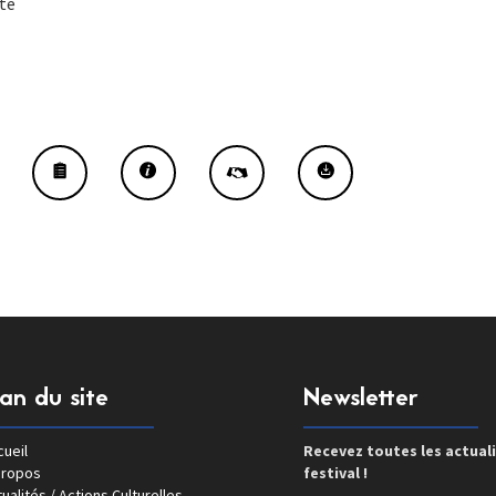
te
lan du site
Newsletter
ueil
Recevez toutes les actual
propos
festival !
ualités / Actions Culturelles