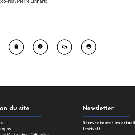
co-réal Pierre Linhart)
lan du site
Newsletter
ueil
Recevez toutes les actual
propos
festival !
ualités / Actions Culturelles