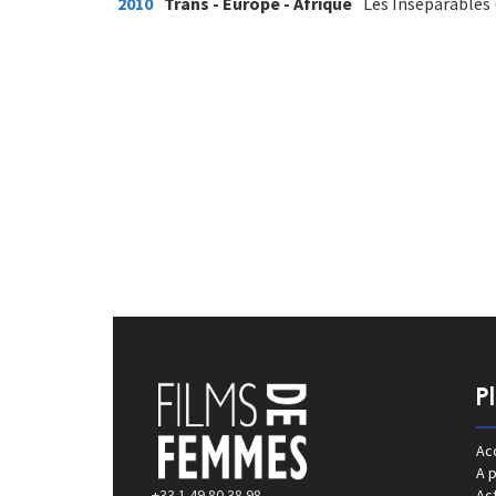
2010
Trans - Europe - Afrique
Les Inséparables (
P
Acc
A 
+33 1 49 80 38 98
Act