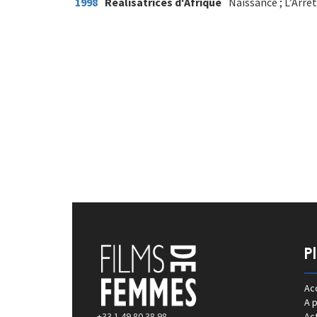
1998
Réalisatrices d'Afrique
Naissance ; L’Arrêt
P
Acc
A 
+33 1 49 80 38 98
Act