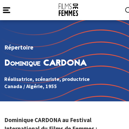
Répertoire
Dominique CARDONA
Réalisatrice, scénariste, productrice
Canada
/
Algérie
, 1955
Dominique CARDONA au Festival
International du Films de Femmes :