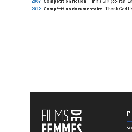
2007
Compétition fiction
Finn's Girl (co-réal L
2012
Compétition documentaire
Thank God I’
P
Acc