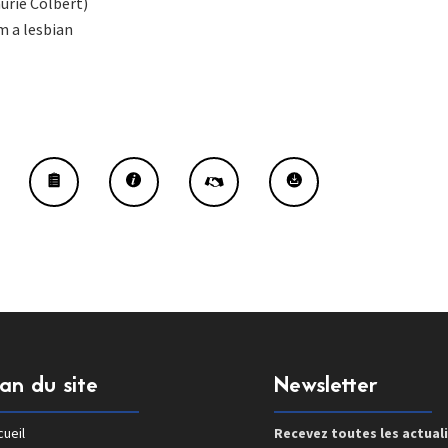
aurie Colbert)
m a lesbian
lan du site
Newsletter
ueil
Recevez toutes les actual