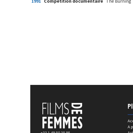
1991
Compétition documentaire
The Burning 
P
Acc
A 
+33 1 49 80 38 98
Act