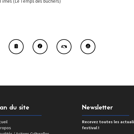
Times (Le Temps des bûchers)
lan du site
Newsletter
ueil
Recevez toutes les actual
propos
festival !
ualités / Actions Culturelles