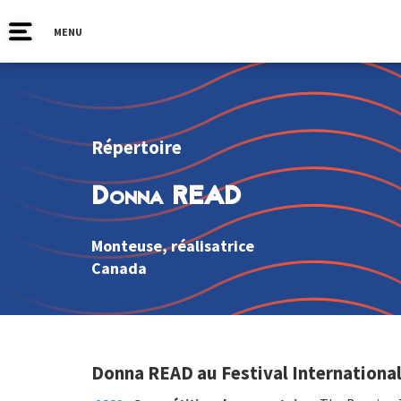
MENU
Répertoire
Donna READ
Monteuse, réalisatrice
Canada
Donna READ au Festival International