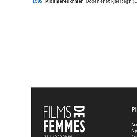
1995
Pionnières d'hier
Doden er et kjaertegn (L
P
Acc
A 
+33 1 49 80 38 98
Act