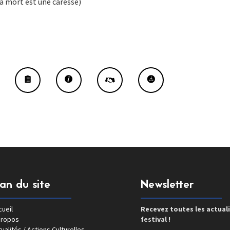
a mort est une caresse)
lan du site
Newsletter
ueil
Recevez toutes les actual
propos
festival !
ualités / Actions Culturelles