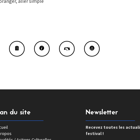
oranger, aller simple
lan du site
Newsletter
ueil
Recevez toutes les actual
propos
festival !
ualités / Actions Culturelles