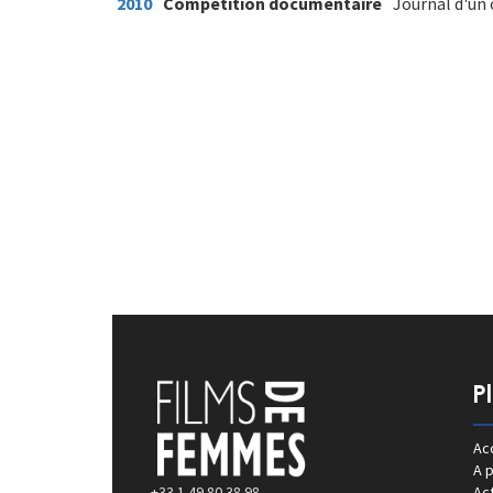
2010
Compétition documentaire
Journal d'un 
P
Acc
A 
+33 1 49 80 38 98
Act