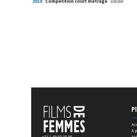
2010
Compétition court métrage
Dalaw
P
Acc
A 
+33 1 49 80 38 98
Act