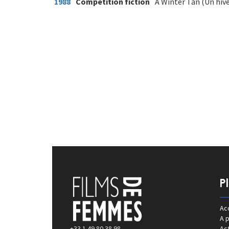
1988
Compétition fiction
A Winter Tan (Un hiver
P
Acc
A 
+33 1 49 80 38 98
Act