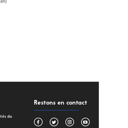
man)
Restons en contact
ités du