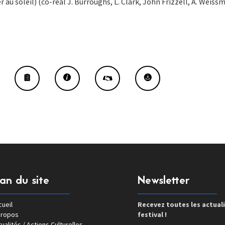
 au soleil) (co-réal J. Burroughs, L. Clark, John Frizzell, A. Weiss
lan du site
Newsletter
ueil
Recevez toutes les actual
propos
festival !
ualités / Actions Culturelles