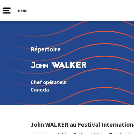
MENU
Répertoire
John WALKER
Chef opérateur
Canada
John WALKER au Festival Internation