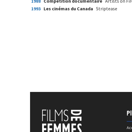
1988
Compétition documentaire
Artists on Fir
1993
Les cinémas du Canada
Striptease
P
Acc