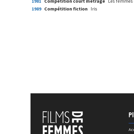
1981
Compétition court métrage
Les femmes
1989
Compétition fiction
Iris
P
Acc