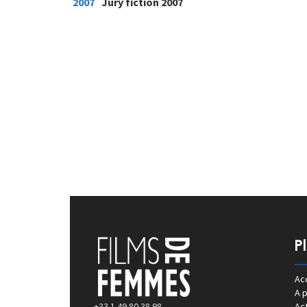
2007
Jury fiction 2007
P
Acc
A 
+33 1 49 80 38 98
Act