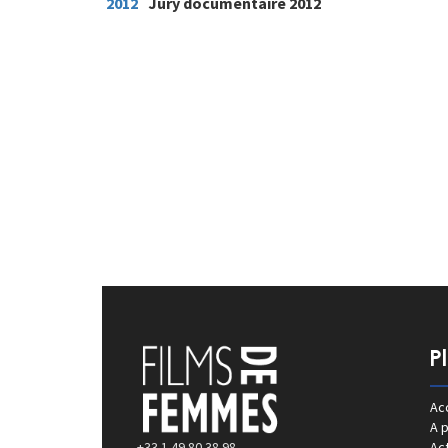
2012
Jury documentaire 2012
P
Acc
A 
+33 1 49 80 38 98
Act