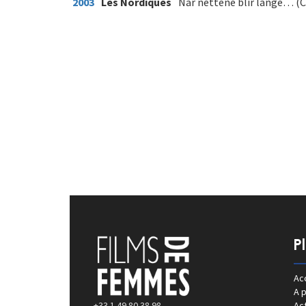
2003
Les Nordiques
Nar nettene blir lange… (Ca
P
Acc
A 
+33 1 49 80 38 98
Act