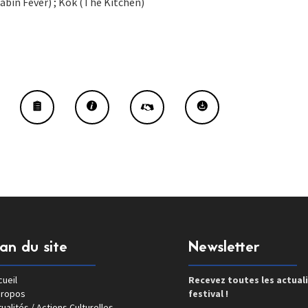
bin Fever) ; Kök (The Kitchen)
lan du site
Newsletter
ueil
Recevez toutes les actual
propos
festival !
ualités / Actions Culturelles