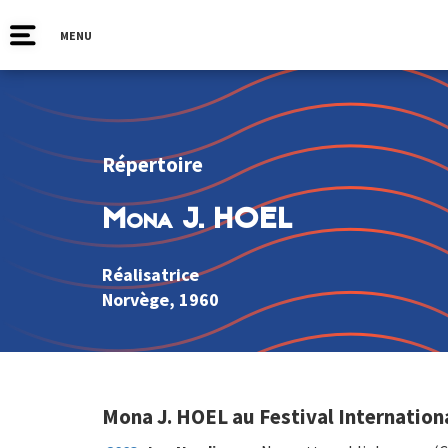
MENU
Répertoire
Mona J. HOEL
Réalisatrice
Norvège
, 1960
Mona J. HOEL au Festival Internation