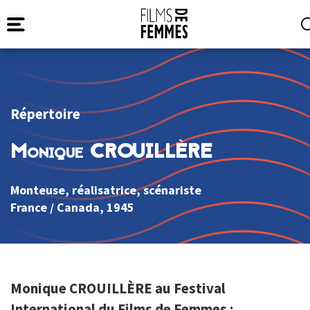
Répertoire
Monique CROUILLÈRE
Monteuse, réalisatrice, scénariste
France
/
Canada
, 1945
Monique CROUILLÈRE au Festival
International du Films de Femmes :