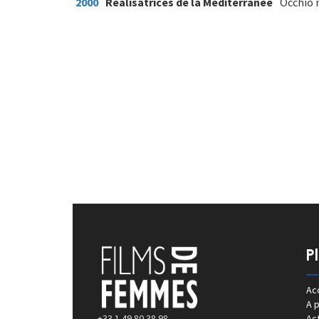
2000
Réalisatrices de la Méditerranée
Occhio n
P
Acc
A 
+33 1 49 80 38 98
Act