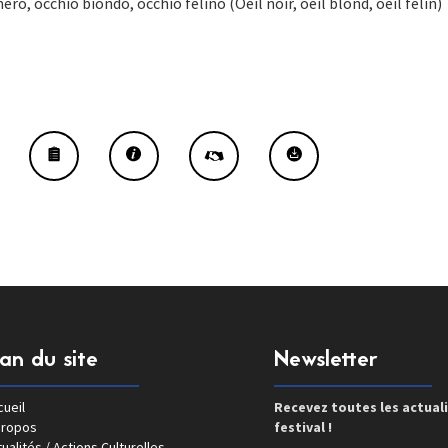
ero, occhio biondo, occhio felino (Oeil noir, oeil blond, oeil félin)
lan du site
Newsletter
ueil
Recevez toutes les actual
propos
festival !
ualités / Actions Culturelles