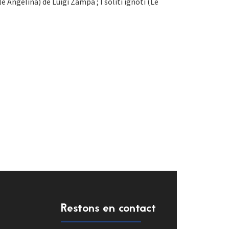
 Angelina) de Luigi Zampa ; I soliti ignoti (Le
Restons en contact