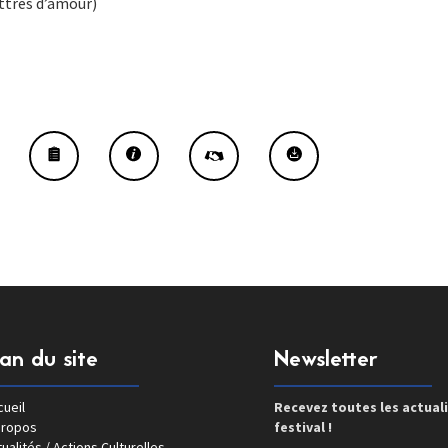
ttres d’amour)
lan du site
Newsletter
ueil
Recevez toutes les actual
propos
festival !
ualités / Actions Culturelles