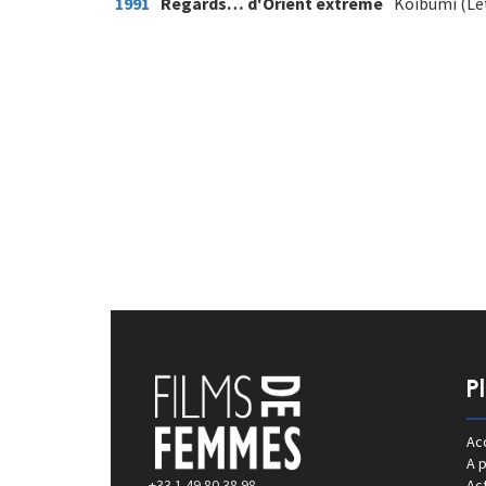
1991
Regards… d'Orient extrême
Koibumi (Le
P
Acc
A 
+33 1 49 80 38 98
Act