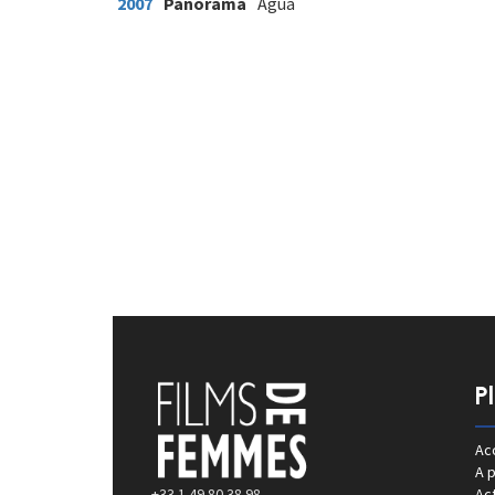
2007
Panorama
Agua
P
Acc
A 
+33 1 49 80 38 98
Act