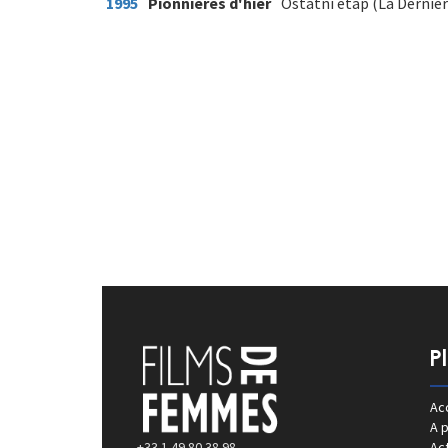
1995
Pionnières d'hier
Ostatni etap (La Dernièr
P
Acc
A 
+33 1 49 80 38 98
Act