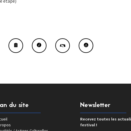
e étape)
lan du site
Newsletter
ueil
Recevez toutes les actual
propos
festival !
ualités / Actions Culturelles