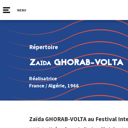
MENU
Répertoire
Zaïda GHORAB-VOLTA
Réalisatrice
France
/
Algérie
, 1966
Zaïda GHORAB-VOLTA au Festival Inte