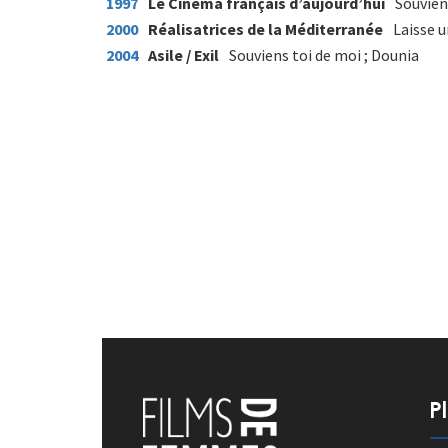
1997
Le Cinéma français d’aujourd’hui
Souvien
2000
Réalisatrices de la Méditerranée
Laisse 
2004
Asile / Exil
Souviens toi de moi ; Dounia
P