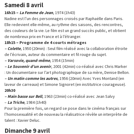
Samedi 8 avril
16h15 –
La Femme de Jean
, 1974 (1h43)
Nadine est l’un des personnages croisés par Raphaëlle dans Paris.
Elle redevient elle-même, au rythme des saisons, des rencontres,
des couleurs de la vie. Le film est un grand succès public, et obtient
de nombreux prix en France et à l’étranger.
18h15
–
Programme de 4 courts métrages
– Colette
, 1950 (20min) : Seul film réalisé avec la collaboration étroite
de l’écrivain, auteur du commentaire et fil rouge du sujet.
– Varsovie, quand-même
, 1954 (15min)
– Le Souvenir d’un avenir
, 2001 (42min) co-réalisé avec Chris Marker
: Un documentaire sur l’art photographique de sa mère, Denise Bellon.
– Un matin comme les autres
, 1956 (20min) Avec Yves Montand (en
laveur de carreaux) et Simone Signoret (en institutrice courageuse).
20h30
– Main basse sur Bell
, 1963 (23min) co-réalisé avec Jean Salvy
–
La Triche
, 1984 (1h40)
Pour la première fois, un regard se pose dans le cinéma français sur
l’homosexualité et de nouveau la réalisatrice révèle un interprète de
talent : Xavier Deluc.
Dimanche 9 avril