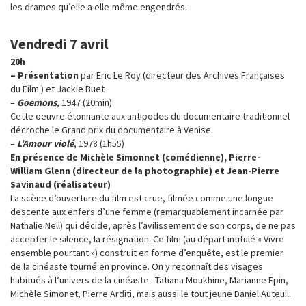
les drames qu’elle a elle-même engendrés.
Vendredi 7 avril
20h
– Présentation
par Eric Le Roy (directeur des Archives Françaises
du Film ) et Jackie Buet
–
Goemons
, 1947 (20min)
Cette oeuvre étonnante aux antipodes du documentaire traditionnel
décroche le Grand prix du documentaire à Venise.
–
L’Amour violé
, 1978 (1h55)
En présence de Michèle Simonnet (comédienne), Pierre-
William Glenn (directeur de la photographie) et Jean-Pierre
Savinaud (réalisateur)
La scène d’ouverture du film est crue, filmée comme une longue
descente aux enfers d’une femme (remarquablement incarnée par
Nathalie Nell) qui décide, après l’avilissement de son corps, de ne pas
accepter le silence, la résignation. Ce film (au départ intitulé « Vivre
ensemble pourtant ») construit en forme d’enquête, est le premier
de la cinéaste tourné en province. On y reconnaît des visages
habitués à l’univers de la cinéaste : Tatiana Moukhine, Marianne Epin,
Michèle Simonet, Pierre Arditi, mais aussi le tout jeune Daniel Auteuil.