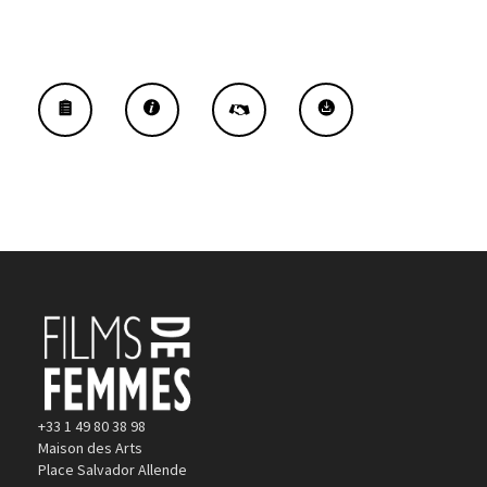
ARZNER À LA
CINÉMATHÈQUE
FRANÇAISE
+33 1 49 80 38 98
Maison des Arts
Place Salvador Allende