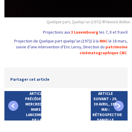
Quelque part, Quelqu’un (1972) ©Yannick Bellon
Projections aux
3 Luxembourg
les 7, 8 et 9 avril
Projection de Quelque part quelqu’un (1972) à la
MAC
le 18 mars,
suivie d’une intervention d’Eric Leroy, Direction du
patrimoine
cinématographique CNC
Partager cet article
ARTICLE
ARTICLE
PRÉCÉDENT :
SUIVANT : 29,
MERCREDI 22
30 AVRIL, 1ER
MARS :
MAI :
LANCEMENT
RÉTROSPECTIVE
DE LA
DANIELLE
RÉTROSPECTIVE
DARRIEUX
DOROTHY